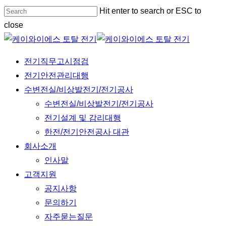
Skip
Hit enter to search or ESC to
to
close
main
Close
content
Search
Menu
전기직무고시점검
전기안전관리대행
수변전실/비상발전기/전기공사
수변전실/비상발전기/전기공사
전기설계 및 감리대행
한전/전기안전공사 대관
회사소개
인사말
고객지원
공지사항
문의하기
자주묻는질문