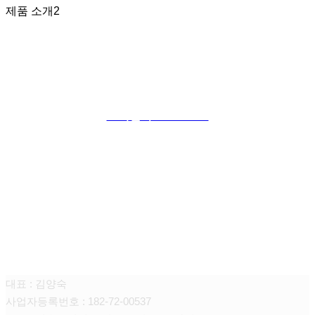
제품 소개2
고객센터 1533-7586
케이와이에스 토탈 전기 서비스
대표 : 김양숙
사업자등록번호 : 182-72-00537