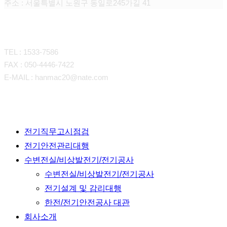
주소 : 서울특별시 노원구 동일로245가길 41
CONTACT
TEL : 1533-7586
FAX : 050-4446-7422
E-MAIL : hanmac20@nate.com
Close
전기직무고시점검
Menu
전기안전관리대행
수변전실/비상발전기/전기공사
수변전실/비상발전기/전기공사
전기설계 및 감리대행
한전/전기안전공사 대관
회사소개