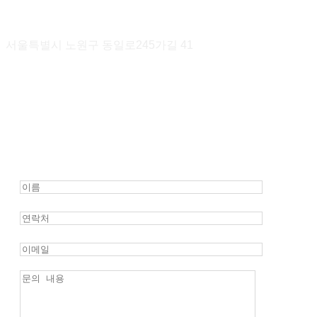
서울특별시 노원구 동일로245가길 41
1533-7586
hanmac20@nate.com