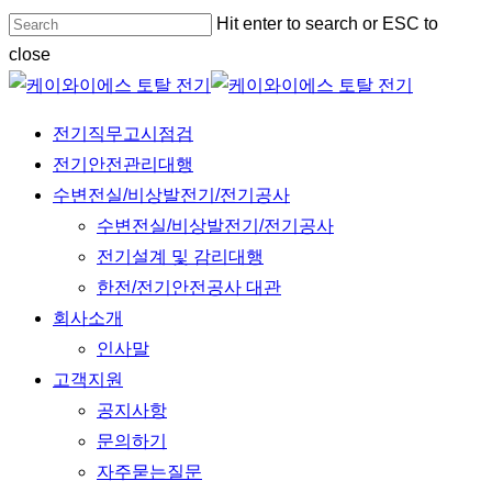
Skip
Hit enter to search or ESC to
to
close
main
Close
content
Search
Menu
전기직무고시점검
전기안전관리대행
수변전실/비상발전기/전기공사
수변전실/비상발전기/전기공사
전기설계 및 감리대행
한전/전기안전공사 대관
회사소개
인사말
고객지원
공지사항
문의하기
자주묻는질문